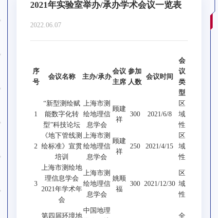
2021年实验室举办/承办学术会议一览表
2022.06.07
会
序
会议
参加
议
会议名称
主办/承办
会议时间
号
主席
人数
类
型
“新型测绘赋
上海市测
区
顾建
1
能数字化转
绘地理信
300
2021/6/8
域
祥
型”科技论坛
息学会
性
《地下管线测
上海市测
区
顾建
2
绘标准》宣贯
绘地理信
250
2021/4/15
域
祥
培训
息学会
性
上海市测绘地
上海市测
区
理信息学会
姚顺
3
绘地理信
300
2021/12/30
域
2021年学术年
福
息学会
性
会
中国地理
第四届环境地
全